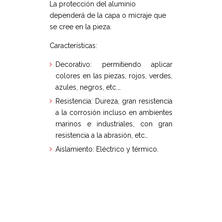
La protección del aluminio
dependerá de la capa o micraje que
se cree en la pieza.
Características:
Decorativo: permitiendo aplicar
colores en las piezas, rojos, verdes,
azules, negros, etc.…
Resistencia: Dureza, gran resistencia
a la corrosión incluso en ambientes
marinos e industriales, con gran
resistencia a la abrasión, etc…
Aislamiento: Eléctrico y térmico.
Rulisa Hydraulic Blocks es el número
1 en fabricación de bloques
hidráulicos con un único objetivo: la